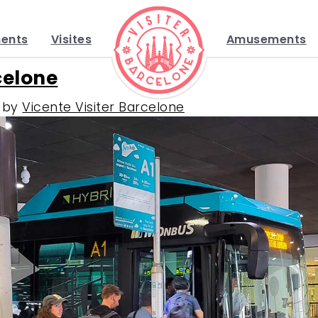
ents
Visites
Amusements
celone
by
Vicente Visiter Barcelone