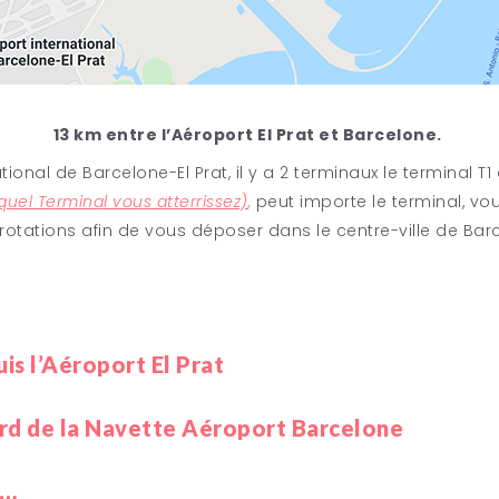
13 km entre l’Aéroport El Prat et Barcelone.
ational de Barcelone-El Prat, il y a 2 terminaux le terminal T1
quel Terminal vous atterrissez)
,
peut importe le terminal, vou
rotations afin de vous déposer dans le centre-ville de Bar
is l’Aéroport El Prat
rat, vous allez atterrir au Terminal T1 ou au Terminal T2
(voir 
rd de la Navette Aéroport Barcelone
rcelone pour savoir à quel Terminal vous atterrissez en fonct
nne).
e…