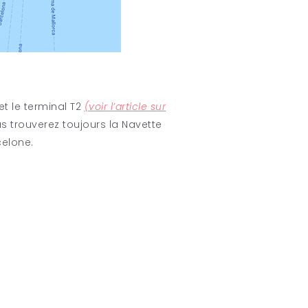
 et le terminal T2
(voir l’article sur
s trouverez toujours la Navette
celone.
l’article sur
ion de votre