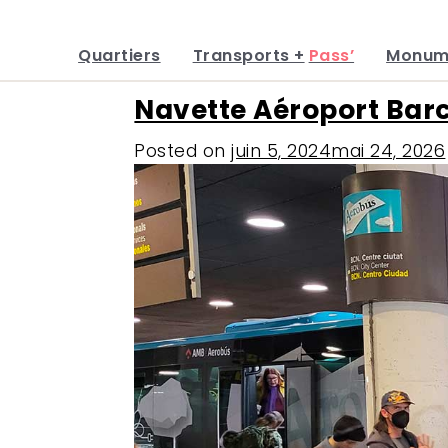
Quartiers
Transports +
Pass’
Monum
Skip
Navette Aéroport Bar
to
content
Posted on
juin 5, 2024
mai 24, 2026