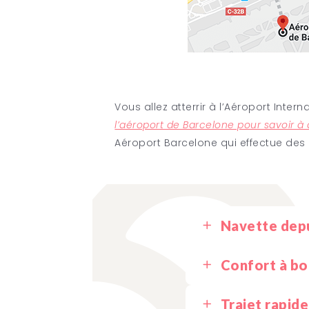
Vous allez atterrir à l’Aéroport Intern
l’aéroport de Barcelone pour savoir à 
Aéroport Barcelone qui effectue des 
Navette depu
À l’aéroport El P
Confort à bo
l’aéroport de Ba
compagnie aérie
Trajet rapid