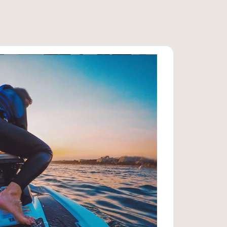
es Adulte
(+11 ans)
: 4x 22€ = 88€ –
figure, grâce à ce code -10%, avec le
onomisé 21,60€.