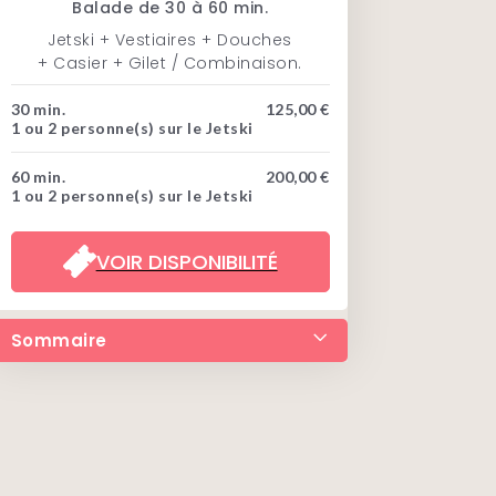
Balade de 30 à 60 min.
Jetski + Vestiaires + Douches
+ Casier + Gilet / Combinaison.
30 min.
125,00 €
1 ou 2 personne(s) sur le Jetski
60 min.
200,00 €
1 ou 2 personne(s) sur le Jetski
VOIR DISPONIBILITÉ
Sommaire
• Réserver votre jetski
• Descriptif
• Horaires
• À savoir
• Itinéraire
• Questions fréquentes