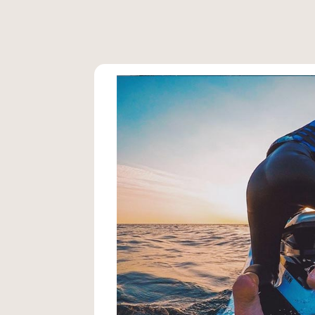
PALAIS MUSIQUE CATALANE :
4x entré
Code -10% = 79,20€.
Dans ce cas de 
Barcelona Citypass, vous auriez éc