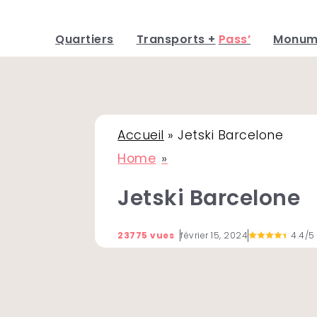
Quartiers
Transports +
Pass’
Monum
Skip
to
content
Accueil
»
Jetski Barcelone
Home
Jetski Barcelone
23775 vues
février 15, 2024
4.4/5