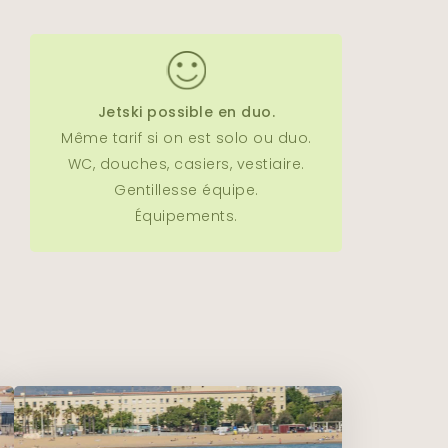
Jetski possible en duo.
Même tarif si on est solo ou duo.
WC, douches, casiers, vestiaire.
Gentillesse équipe.
Équipements.
faire patienter dans les meilleures
aff prennent la relève et vous
ckets coupe-file sont automatiquement
vous présentent les vestiaires, les WC
qui choisissez !
 plus grand confort.