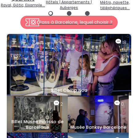
Hôtels | Appartements |
Métro, navette,
Raval, Gòtic, Eixample…
Auberges
téléphériques…
Pass à Barcelone, lequel choisir ?
18
Billet Camp Nou
2
0
Billet Musée Picasso de
Barcelone
Musée Banksy Barcelone