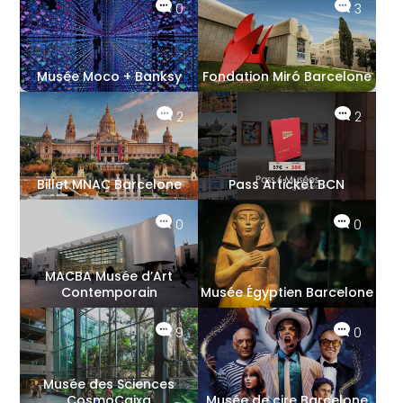
0
3
Musée Moco + Banksy
Fondation Miró Barcelone
2
2
Billet MNAC Barcelone
Pass Articket BCN
0
0
MACBA Musée d’Art
Contemporain
Musée Égyptien Barcelone
9
0
Musée des Sciences
CosmoCaixa
Musée de cire Barcelone