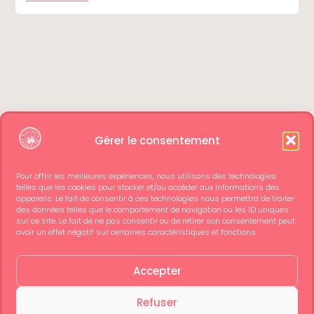
Gérer le consentement
Pour offrir les meilleures expériences, nous utilisons des technologies
telles que les cookies pour stocker et/ou accéder aux informations des
appareils. Le fait de consentir à ces technologies nous permettra de traiter
des données telles que le comportement de navigation ou les ID uniques
sur ce site. Le fait de ne pas consentir ou de retirer son consentement peut
avoir un effet négatif sur certaines caractéristiques et fonctions.
Accepter
Refuser
Retour d’expérience personnelle