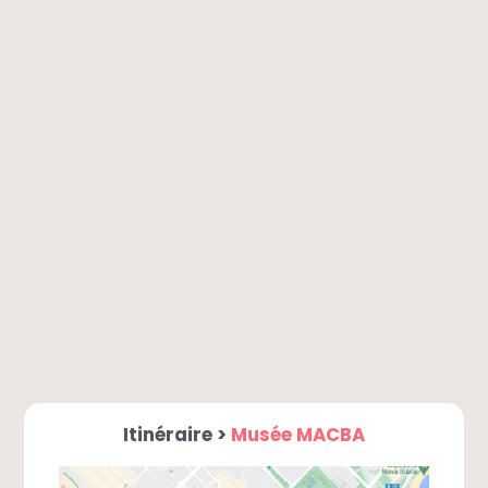
Itinéraire >
Musée MACBA