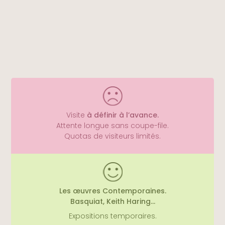
monde entier.
Visite
à définir à l’avance.
Attente longue sans coupe-file.
Quotas de visiteurs limités.
Il demeure un pôle dynamique dédié à
l’exploration de l’art moderne et contemporain,
contribuant grandement à l’épanouissement
Les œuvres Contemporaines.
culturel de Barcelone.
Basquiat, Keith Haring…
Expositions temporaires.