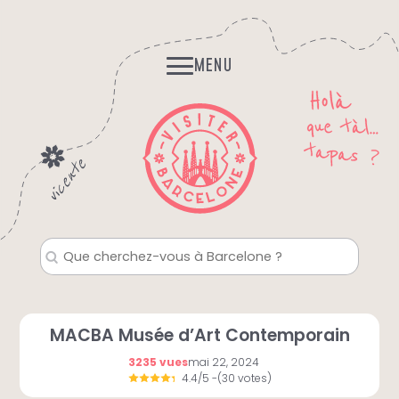
Skip
Histoires et Légendes
to
Fantomes, mystères…
content
MENU
MACBA Musée d’Art Contemporain
3235 vues
mai 22, 2024
4.4/5
-(30 votes)