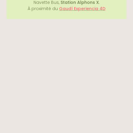
Navette Bus,
Station Alphons X
.
À proximité du
Gaudí Experiencia 4D
Le vue sur Barcelone devient de plus en
plus belle.
L’idée est de prendre un peu de hauteur sur les
chemins de balade du Parc. En effet, plus on
monte et plus le panorama sur Barcelone
devient magique. Plus on s’éloigne de la
terrasse du Parc Güell, plus les chemins
deviennent sauvages jusqu’à devenir des petits
chemins boisés très agréables.