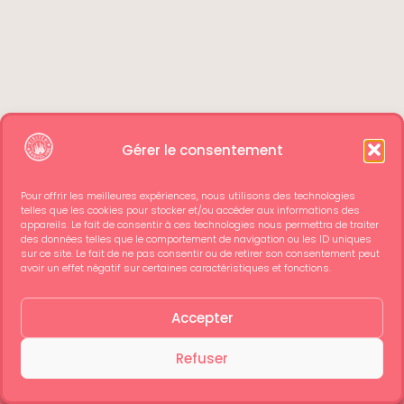
Gérer le consentement
Pour offrir les meilleures expériences, nous utilisons des technologies
telles que les cookies pour stocker et/ou accéder aux informations des
appareils. Le fait de consentir à ces technologies nous permettra de traiter
des données telles que le comportement de navigation ou les ID uniques
sur ce site. Le fait de ne pas consentir ou de retirer son consentement peut
avoir un effet négatif sur certaines caractéristiques et fonctions.
Accepter
Refuser
Voir Ticket