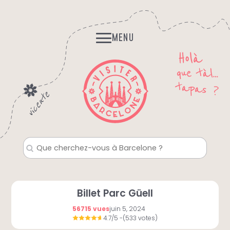
Skip
Histoires et Légendes
to
Fantomes, mystères…
content
MENU
Billet Parc Güell
56715 vues
juin 5, 2024
4.7/5
-(533 votes)