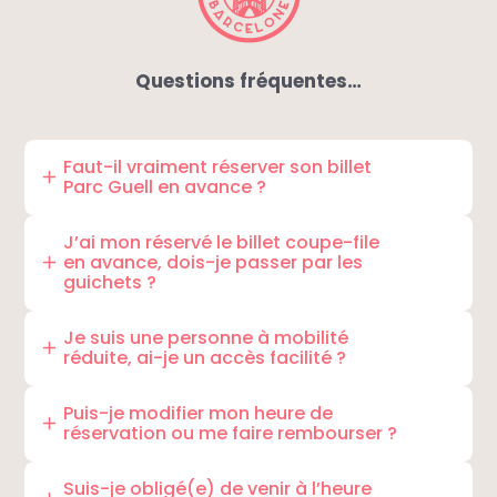
Questions fréquentes…
Faut-il vraiment réserver son billet
Parc Guell en avance ?
Oui,
c’est vivement recommandé, l’entrée du
Parc Guell comme la
J’ai mon réservé le billet coupe-file
Sagrada Familía
nous
en avance, dois-je passer par les
impose un quota de visiteurs de
400 personnes
guichets ?
par tranche de 30 minutes.
Donc si vous ne
réservez pas votre créneau de visite, vous
Non,
dirigez-vous directement vers le point de
risquez à devoir faire la queue pour prendre
contrôle et présentez votre billet parc Guell sur
Je suis une personne à mobilité
réduite, ai-je un accès facilité ?
votre billet Parc Guell et devoir attendre la
votre smartphone ou imprimez-le.
prochaine tranche pour pouvoir entrer dans la
Oui.
Il se peut que vous ayez quelques difficultés
zone réglementaire du Parc.
à vous déplacer dans la zone réglementée en
Puis-je modifier mon heure de
réservation ou me faire rembourser ?
raison des contraintes Architecturale du Parc
Guell
(chemins irréguliers, escaliers),
néanmoins,
Non,
malheureusement la plateforme de
il existe un itinéraire vous permettant de faciliter
réservation est rigide et ne permet aucune
Suis-je obligé(e) de venir à l’heure