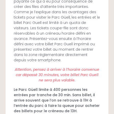
payante ce qui a eu pour conséquence de
créer des files d’attente très importantes.
Comme je l’explique dans les avantages des
tickets pour visiter le Parc Güell
, les entrées et le
Vue Panoramique en haut du Parc Güell.
billet Parc Guell est limité à un quota de
Après 30 minutes de marche,
visiteurs. Les tickets coupe-file sont donc
un mirador offre un point de vue incroyable.
réservables à un créneau horaire défini en
Tout en haut après 30 minutes de marche, vous
avance. Présentez-vous ensuite à l’horaire
trouverez un mirador qui vous offrira un point de
défini avec votre billet Parc Guell imprimé ou
vue tout à fait incroyable sur Barcelone.
présentez votre billet au moment de rentrer
dans la zone réglementaire directement
Découvrez en vidéo le Parc Güell.
depuis votre smartphone.
Attention, pensez à arriver à l’horaire convenue
car dépassé 30 minutes, votre billet Parc Guell
ne sera plus valable.
Le Parc Güell limite à 400 personnes les
entrées par tranche de 30 min. Sans billet, il
arrive souvent que l’on se retrouve à 11H à
l’entrée du parc à faire la queue pour acheter
des billets pour le créneau de 13H.