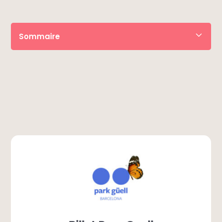
Sommaire
• Réserver le billet
• Descriptif
• Horaires
• À savoir
• Itinéraire
• Questions fréquentes