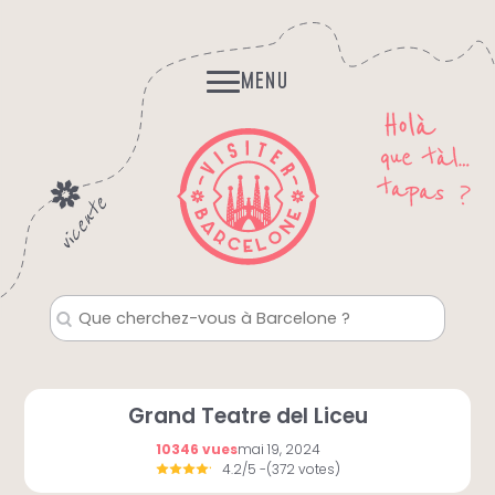
Skip
Histoires et Légendes
to
Fantomes, mystères…
content
MENU
Grand Teatre del Liceu
10346 vues
mai 19, 2024
4.2/5
-(372 votes)