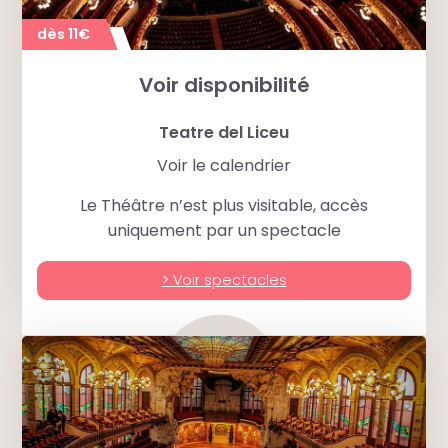
ème
Direction le 6
étage.
dès 11€
ème
Puis le guide nous emmène au 6
et dernier
étage. Là, une porte s’ouvre et laisse apercevoir
la coupole de près.
Voir disponibilité
Teatre del Liceu
Voir le calendrier
Le Théâtre n’est plus visitable, accès
uniquement par un spectacle
> Voir spectacles