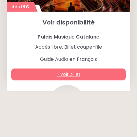
dès 18€
Voir disponibilité
Palais Musique Catalane
Accès libre. Billet coupe-file
On est tout en haut, les étages donnent une
perspective incroyable sur la scène et ses
Guide Audio en Français
rangées de sièges feutrés. La vue est à coupé le
souffle, la perspective vertigineuse donne de
> Voir billet
belles sensations !