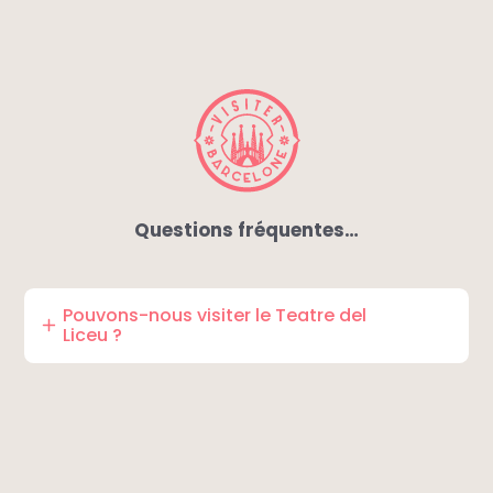
Questions fréquentes…
Pouvons-nous visiter le Teatre del
Liceu ?
Malheureusement non, les visites uniques sont
suspendues, ils maintiennent uniquement les
visites de groupe (à partir de 400€ et avec un
guide Catalan). Il vous sera possible de
pénétrer dans ce magnifique théâtre en
réservant un spectacle.