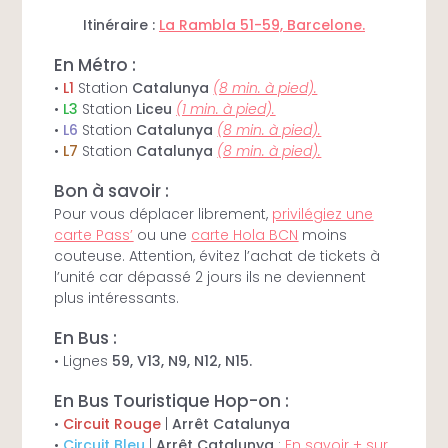
Itinéraire :
La Rambla 51-59, Barcelone.
En Métro :
•
L1
Station
Catalunya
(8 min. à pied).
•
L3
Station
Liceu
(1 min. à pied).
•
L6
Station
Catalunya
(8 min. à pied).
•
L7
Station
Catalunya
(8 min. à pied).
Bon à savoir :
Pour vous déplacer librement,
privilégiez une
carte Pass’
ou une
carte Hola BCN
moins
couteuse. Attention, évitez l’achat de tickets à
l’unité car dépassé 2 jours ils ne deviennent
plus intéressants.
En Bus :
• Lignes
59, V13, N9, N12, N15.
En Bus Touristique Hop-on :
•
Circuit Rouge
|
Arrêt Catalunya
•
Circuit Bleu
|
Arrêt Catalunya
:
En savoir + sur