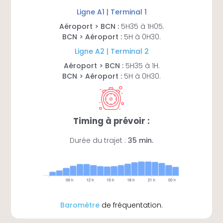
casiers pour y déposer votre sac ou votre valise
Ligne A1 | Terminal 1
(très grandes tailles de valise possible).
Aéroport > BCN :
5H35 à 1H05.
BCN > Aéroport :
5H à 0H30.
Ligne A2 | Terminal 2
Aéroport > BCN :
5H35 à 1H.
BCN > Aéroport :
5H à 0H30.
Timing à prévoir :
Sur la gauche la zone pour déposer vos bagages.
Durée du trajet :
35 min.
Baromètre
de fréquentation.