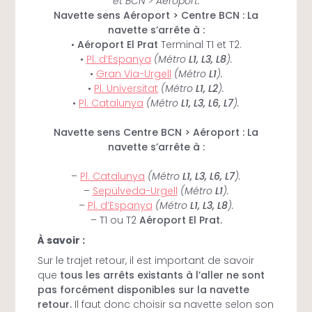
et BCN > Aéroport.
Navette sens Aéroport > Centre BCN :
La
navette s’arrête à :
•
Aéroport El Prat
Terminal T1 et T2.
•
Pl. d’Espanya
(Métro
L1, L3, L8
).
•
Gran Via-Urgell
(Métro
L1
).
•
Pl. Universitat
(Métro
L1, L2
).
•
Pl. Catalunya
(Métro
L1, L3, L6, L7
).
Navette sens Centre BCN > Aéroport :
La
navette s’arrête à :
–
Pl. Catalunya
(Métro
L1, L3, L6, L7
).
–
Sepülveda-Urgell
(Métro
L1
).
–
Pl. d’Espanya
(Métro
L1, L3, L8
).
– T1 ou T2
Aéroport El Prat.
À savoir :
Sur le trajet retour, il est important de savoir
que
tous les arrêts existants à l’aller ne sont
pas forcément disponibles sur la navette
retour.
Il faut donc choisir sa navette selon son