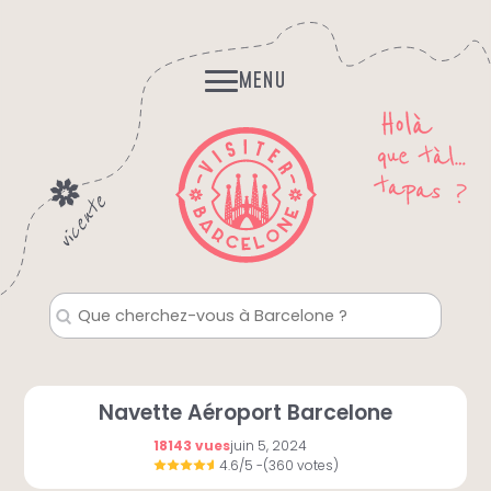
Skip
Histoires et Légendes
to
Fantomes, mystères…
content
MENU
Navette Aéroport Barcelone
18143 vues
juin 5, 2024
4.6/5
-(360 votes)