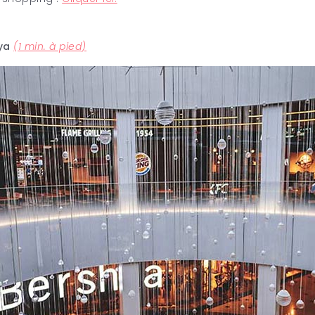
ya
(1 min. à pied)