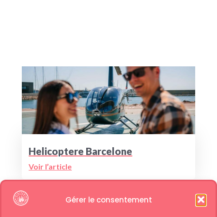
le musée FC Barcelona restera
ouvert. Attention cependant, il est
conseillé de se renseigner avant la
visite car des modifications
peuvent survenir à cause
d’événements sportifs et
d’entrainements non prévus. Vous
pouvez réserver votre ticket
coupe-file un jour de match, vous
pourrez visiter que le Musée du
FC
Barcelona
mais pas d’accès à la
pelouse.
Helicoptere Barcelone
Voir l’article
Gérer le consentement