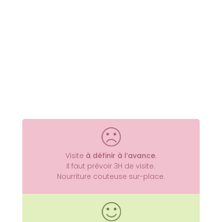
Avec le Billet Camp Nou, vous
évoluerez au sein d’une véritable
salle au trésors. On y découvre les
coupes alignées gagnées par le
Club. On mesure la puissance du
FC Barcelona
.
Vieilles photos,
objets dédicacés par les joueurs
et les entraineurs. Des pépites…
Le fait de payer est considéré
comme 1x vague d’achat. Avec un
code promo vous pourrez l’utiliser
à 5x reprises.
> Découvrir ce Pass
Visite
à définir à l’avance
.
Il faut prévoir 3H de visite.
Nourriture couteuse sur-place.
Vitrine et écrans interactifs.