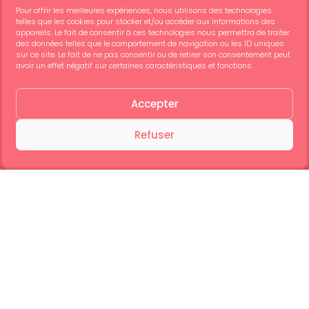
Pour offrir les meilleures expériences, nous utilisons des technologies
telles que les cookies pour stocker et/ou accéder aux informations des
appareils. Le fait de consentir à ces technologies nous permettra de traiter
des données telles que le comportement de navigation ou les ID uniques
sur ce site. Le fait de ne pas consentir ou de retirer son consentement peut
avoir un effet négatif sur certaines caractéristiques et fonctions.
4 plannings pour visiter Barcelone
Voir l’article
Accepter
Refuser
Voir Ticket
Aquarium Barcelone
Voir l’article