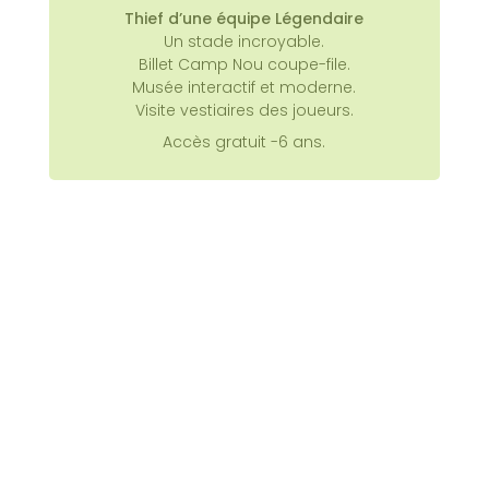
Thief d’une équipe Légendaire
Un stade incroyable.
Billet Camp Nou coupe-file.
Musée interactif et moderne.
Visite vestiaires des joueurs.
Le musée est moderne
, interactif
Accès gratuit -6 ans.
avec beaucoup d’écrans tactiles.
Le parcours de visite est vraiment
bien fait.
C’est toute l’histoire du Barça
depuis 1899 que l’on prend plaisir à
découvrir.