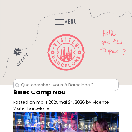
Skip
Histoires et Légendes
to
Fantomes, mystères…
content
MENU
Billet Camp Nou
Posted on
mai 1, 2025
mai 24, 2026
by
Vicente
Visiter Barcelone