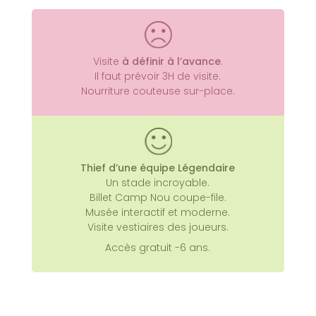
Visite
à définir à l’avance
.
C’est toute l’histoire du Barça
Il faut prévoir 3H de visite.
depuis 1899 que l’on prend plaisir à
Nourriture couteuse sur-place.
découvrir.
Thief d’une équipe Légendaire
Un stade incroyable.
Billet Camp Nou coupe-file.
Musée interactif et moderne.
Visite vestiaires des joueurs.
Accès gratuit -6 ans.