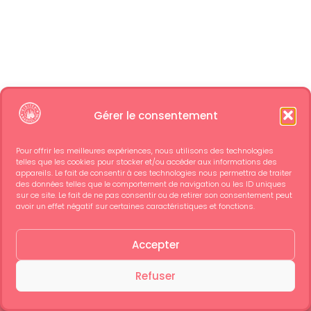
Gérer le consentement
Pour offrir les meilleures expériences, nous utilisons des technologies
telles que les cookies pour stocker et/ou accéder aux informations des
appareils. Le fait de consentir à ces technologies nous permettra de traiter
Zone de
commentaires
des données telles que le comportement de navigation ou les ID uniques
sur ce site. Le fait de ne pas consentir ou de retirer son consentement peut
avoir un effet négatif sur certaines caractéristiques et fonctions.
Vous avez une question ?
Stade Spotify Camp Nou.
Accepter
Posez une question
Refuser
Voir Ticket