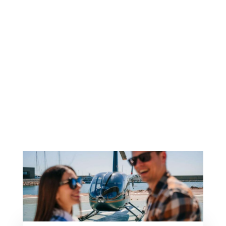
le musée FC Barcelona restera
ouvert. Attention cependant, il est
conseillé de se renseigner avant la
visite car des modifications
peuvent survenir à cause
d’événements sportifs et
d’entrainements non prévus. Vous
pouvez réserver votre ticket
coupe-file un jour de match, vous
pourrez visiter que le Musée du
FC
Barcelona
mais pas d’accès à la
pelouse.