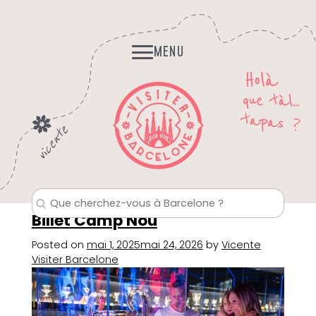
Skip
Histoires et Légendes
to
Fantomes, mystères…
content
MENU
Billet Camp Nou
Posted on
mai 1, 2025
mai 24, 2026
by
Vicente
Visiter Barcelone