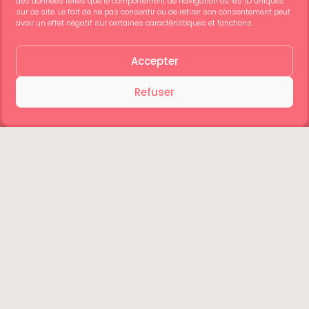
des données telles que le comportement de navigation ou les ID uniques
sur ce site. Le fait de ne pas consentir ou de retirer son consentement peut
avoir un effet négatif sur certaines caractéristiques et fonctions.
Accepter
Refuser
Retour d’expérience personnelle
Voir Ticket
Visiter la Casa Batlló c’est découvrir l’une des
plus belle maison d’Europe.
Sa façade est si fascinante de l’extérieur qu’elle
nous donne forcément envie de voir l’intérieur. Une
valeur sûre pour visiter Barcelone ! Pensez à
réserver votre Billet Casa Batllo en avance afin
d’éviter la queue.
Donnez votre avis sur cet article !