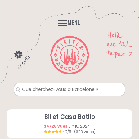
Skip
Histoires et Légendes
to
Fantomes, mystères…
content
MENU
Billet Casa Batllo
34728 vues
juin 18, 2024
4.7/5
-(623 votes)