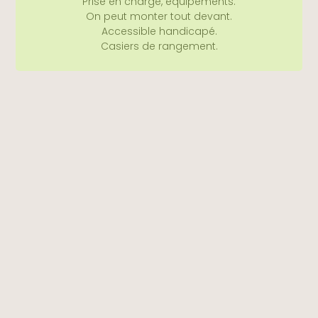
Prise en charge, équipements.
On peut monter tout devant.
Accessible handicapé.
Casiers de rangement.