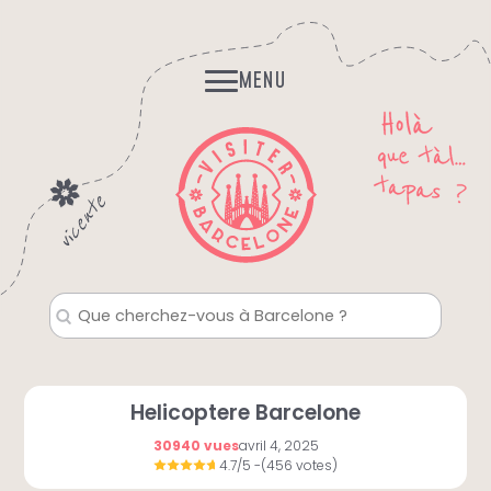
Skip
Histoires et Légendes
to
Fantomes, mystères…
content
MENU
Helicoptere Barcelone
30940 vues
avril 4, 2025
4.7/5
-(456 votes)