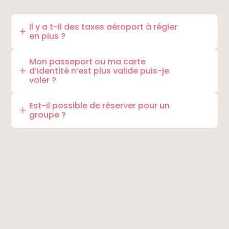
Il y a t-il des taxes aéroport à régler
en plus ?
Non,
aucune autre taxe sera demandée. Tout
est déjà inclus.
Mon passeport ou ma carte
d’identité n’est plus valide puis-je
voler ?
Non,
voler en hélicoptère intègre les mêmes
consignes de vol que les règles d’aviation. Vous
Est-il possible de réserver pour un
groupe ?
ne pourrez pas embarquer si votre passeport
ou votre carte d’identité n’est plus valable.
Oui,
il vous suffit de
formuler votre demande ici.
Pensez à bien vérifier avant de réserver un vol
car après réservation, le remboursement ne
sera pas possible.