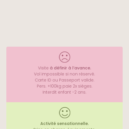
Le fait de payer est considéré comme 1x vague
d’achat. Avec un code promo vous pourrez
l’utiliser à 5x reprises.
> Découvrir ce Pass
Visite
à définir à l’avance.
Vol impossible si non réservé.
Carte ID ou Passeport valide.
Pers. +100kg paie 2x sièges.
Interdit enfant -2 ans.
Activité sensationnelle.