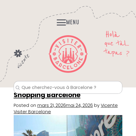
Skip
Histoires et Légendes
to
Fantomes, mystères…
content
MENU
Shopping Barcelone
Posted on
mars 21, 2026
mai 24, 2026
by
Vicente
Visiter Barcelone