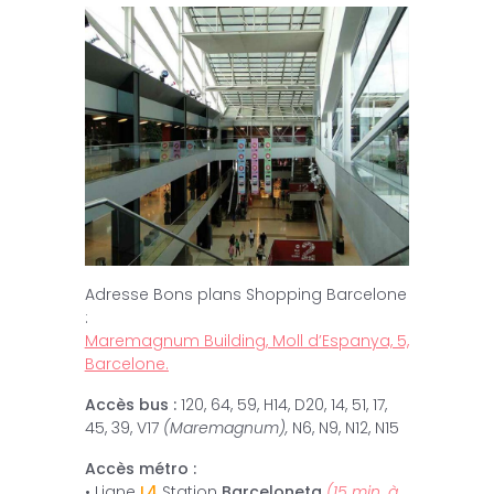
Adresse Bons plans Shopping Barcelone
:
Maremagnum Building, Moll d’Espanya, 5,
Barcelone.
Accès bus :
120, 64, 59, H14, D20, 14, 51, 17,
45, 39, V17
(Maremagnum),
N6, N9, N12, N15
Accès métro :
• Ligne
L4
Station
Barceloneta
(15 min. à