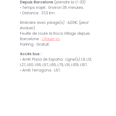
Depuis Barcelone
(prendre la C-33)
:
• Temps trajet : Environ 35 minutes.
• Distance : 37,3 km.
Itinéraire avec péage
(s)
: 4,03€
(peut
évoluer)
.
Feuille de route la Roca Village depuis
Barcelone :
Cliquer ici.
Parking : Gratuit.
Accès bus :
• Arrêt Plaza de España : Ligne
(s)
L9, L13,
L27, L50, L56, L57, L65, L79, L91, L109, L157.
• Arrêt Terragona : L57.