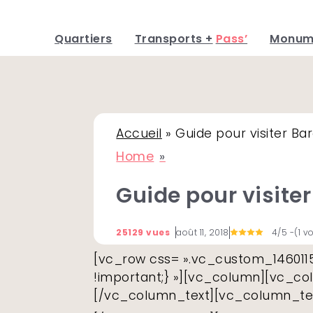
Quartiers
Transports +
Pass’
Monum
Skip
to
content
Accueil
»
Guide pour visiter Ba
Home
Guide pour visite
25129 vues
août 11, 2018
4/5
-(1 v
[vc_row css= ».vc_custom_14601
!important;} »][vc_column][vc_co
[/vc_column_text][vc_column_te