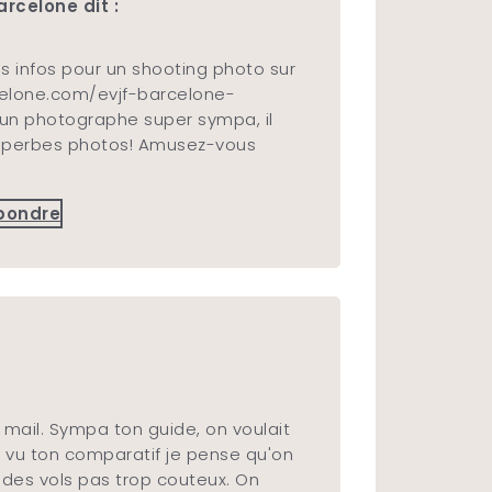
rcelone dit :
des infos pour un shooting photo sur
rcelone.com/evjf-barcelone-
st un photographe super sympa, il
 superbes photos! Amusez-vous
pondre
 mail. Sympa ton guide, on voulait
s vu ton comparatif je pense qu'on
 des vols pas trop couteux. On