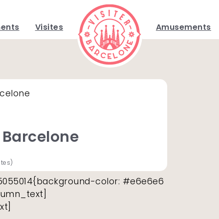
ents
Visites
Amusements
rcelone
r Barcelone
otes)
15055014{background-color: #e6e6e6
lumn_text]
xt]