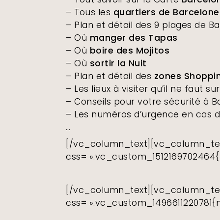
– Tous les
quartiers de Barcelone
– Plan et détail des 9 plages de B
– Où
manger des Tapas
– Où
boire des Mojitos
– Où
sortir la Nuit
– Plan et détail des
zones Shoppi
– Les lieux à visiter qu’il ne faut
– Conseils pour votre sécurité à 
– Les numéros d’urgence en cas 
…
[/vc_column_text][vc_column_te
css= ».vc_custom_1512169702464{m
[/vc_column_text][vc_column_te
css= ».vc_custom_1496611220781{ma