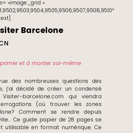
e= »image_grid »
,9502,9503,9504,9505,9506,9507,9508,9510″
ext]
isiter Barcelone
BCN
primer
et
à monter soi-même
 vue des nombreuses questions des
ite, j’ai décidé de créer un condensé
 Visiter-barcelone.com qui viendra
rrogations (où trouver les zones
celone? Comment se rendre depuis
-ville… Ce guide papier de 28 pages se
et utilisable en format numérique. Ce