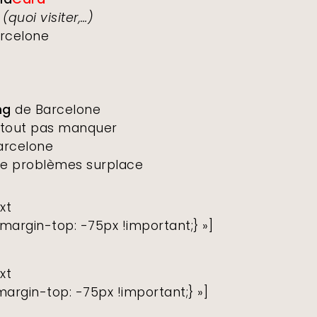
(quoi visiter,…)
arcelone
ng
de Barcelone
 surtout pas manquer
Barcelone
de problèmes surplace
xt
argin-top: -75px !important;} »]
xt
rgin-top: -75px !important;} »]