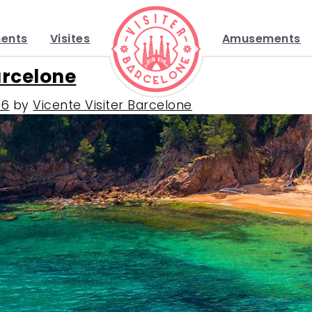
ents
Visites
Amusements
rcelone
26
by
Vicente Visiter Barcelone