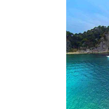
Vos visites et 
vos dates,
c’est
Cette belle jou
de danser, de vo
un tapis flottan
Cas concret 
Je suis une fami
Casa Batlló et 4