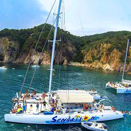
l’ensemble de vos tickets coupe-file sont automatiquement
 vous qui choisissez !
Barcelona Citypass inclus :
rnée en mer vous permettra pendant 3 heures de parfaire v
+ Coupe-file de la
Sagrada Família
.
us détendre, de vous amuser, de plonger et nager… De fair
+ Coupe-file du
Parc Güell.
t, bref un bon moment.
+ Accès
Bus Hop-On 24H.
+ Guide audio à télécharger.
+
Code -10%
pour vos autres visites.
d’économies :
lle de 2x adultes et 2x enfants de 11 et 13 ans. Je commande 
x visites pour découvrir la Palais de la Musique Catalane.