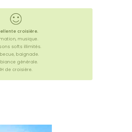
ellente croisière.
mation, musique.
staller comme
sons softs illimités.
becue, baignade.
elone depuis la
biance générale.
3H de croisière.