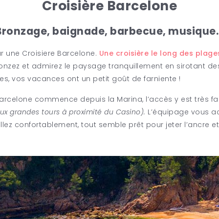
Croisière Barcelone
Bronzage, baignade, barbecue, musique
r une Croisiere Barcelone.
Une croisière le long des plage
ronzez et admirez le paysage tranquillement en sirotant de
s, vos vacances ont un petit goût de farniente !
rcelone commence depuis la Marina, l’accès y est très faci
eux grandes tours à proximité du Casino).
L’équipage vous acc
ez confortablement, tout semble prêt pour jeter l’ancre e