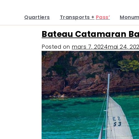
Quartiers
Transports +
Pass’
Monum
Skip
Bateau Catamaran Ba
to
content
Posted on
mars 7, 2024
mai 24, 20