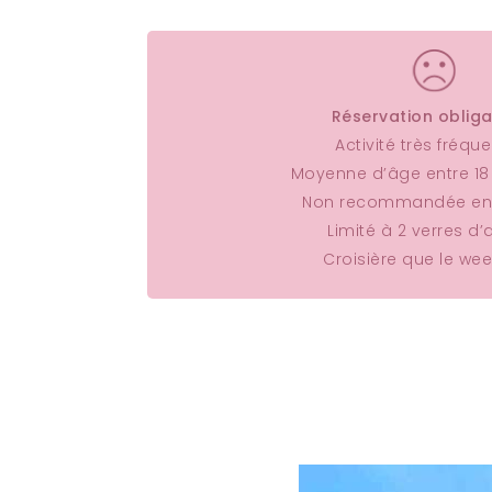
Réservation obliga
Activité très fréqu
Le catamaran es
Moyenne d’âge entre 18 
vous le souhaite
Non recommandée en f
Cette croisière
Limité à 2 verres d’
mer.
Croisière que le we