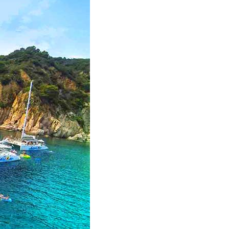
 réservés avec
otre bronzage,
e la sieste sur
4x visites de la