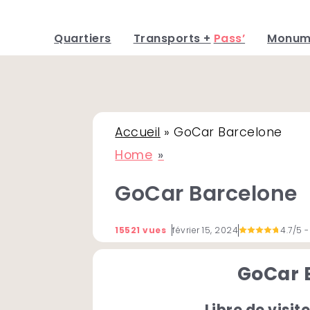
Quartiers
Transports +
Pass’
Monum
Skip
to
content
Accueil
»
GoCar Barcelone
Home
GoCar Barcelone
15521 vues
février 15, 2024
4.7/5
-
GoCar 
Libre de visit