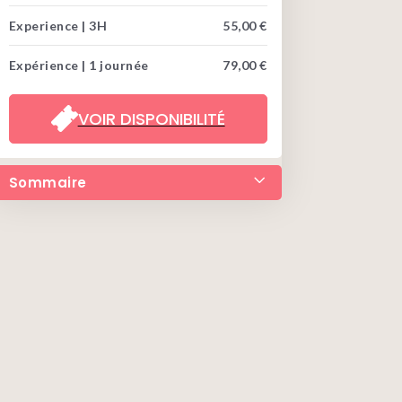
Experience | 3H
55,00 €
Expérience | 1 journée
79,00 €
VOIR DISPONIBILITÉ
Sommaire
• Réserver la GoCar
• Descriptif
• Horaires
• À savoir
• Itinéraire
• Questions fréquentes