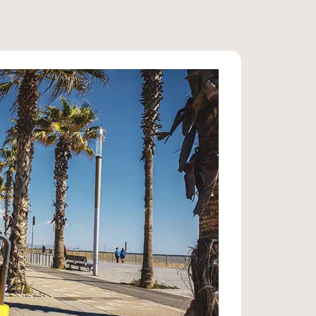
audí | 3H
 aurez l’occasion de découvrir ce
dabo
–
Torre Bellesguard
–
FC
asa Milà
–
Casa Batlló
– Las Ramblas