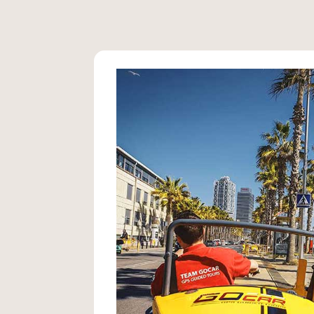
Tour G
Avec ce circuit de trois heures, vous
parcours :
Sagrada Família
–
Parc Güell
–
Tibi
Barcelone et le Stade Camp Nou
–
C
– 9 Plages – Port Olimpic.