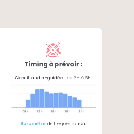
xperience | 3H
Timing à prévoir :
 aurez l’occasion de découvrir ce
Circuit audio-guidée :
de 3H à 5H.
–
Fontaine magique
–
Poble Espanyol
–
– Barceloneta – Plages – Port Olimpic.
Baromètre
de fréquentation.