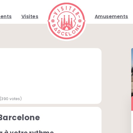
ents
Visites
Amusements
(390 votes)
Barcelone
er à votre rythme