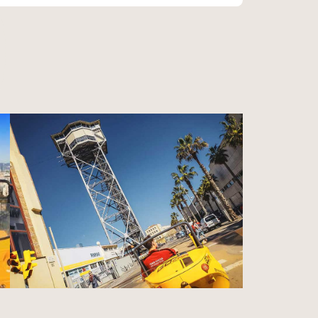
e vous conseillerai d’aller à la
 restaurant avec sa terrasse située
a Pedrera
(Casa Milà)
–
Casa Battló
–
arer facilement avec votre GoCar. On
ort Vell – Port Olimpic – Parc de la
t de bonnes sangria et de bonnes
tail ici.