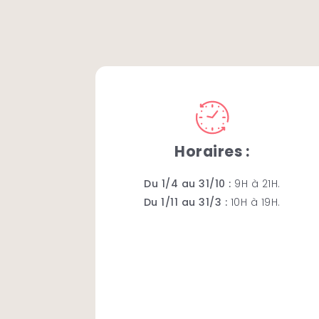
Barcelona E
Horaires :
Avec ce circuit de trois heures, vous
parcours :
Du 1/4 au 31/10 :
9H à 21H.
Du 1/11 au 31/3 :
10H à 19H.
Las Ramblas – El Raval – Poble Sec 
Stade Olympique – Parc de Montjuïc 