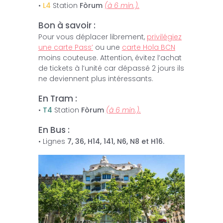
manière ludique et enrichissante.
•
L4
Station
Fòrum
(à 6 min.).
Infos et tickets :
Voir ici.
Bon à savoir :
Pour vous déplacer librement,
privilégiez
une carte Pass’
ou une
carte Hola BCN
moins couteuse. Attention, évitez l’achat
de tickets à l’unité car dépassé 2 jours ils
ne deviennent plus intéressants.
En Tram :
•
T4
Station
Fòrum
(à 6 min.).
En Bus :
• Lignes
7, 36, H14, 141, N6, N8 et H16.