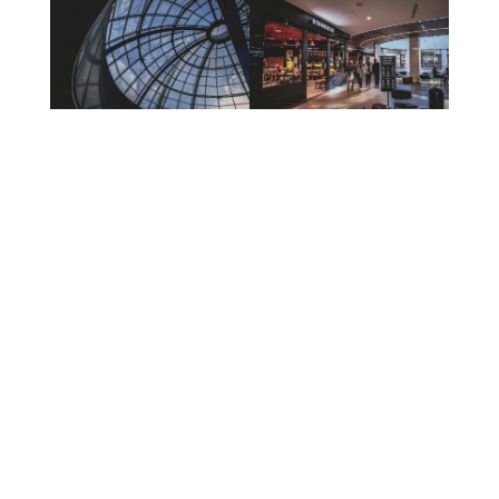
D’une superficie de 9.000 m² divisé
en 2 étages, le Musée Blau est
destiné aux petits comme aux plus
grands attirés par les Sciences et
l’origine du Monde.