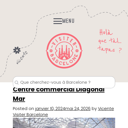
Skip
Histoires et Légendes
to
Fantomes, mystères…
content
MENU
Centre commercial Diagonal
Mar
Posted on
janvier 10, 2024
mai 24, 2026
by
Vicente
Visiter Barcelone