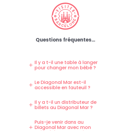
Questions fréquentes…
Il y a t-il une table à langer
pour changer mon bébé ?
Oui,
vous avez des toilettes avec
tables à langer dans toutes les
Le Diagonal Mar est-il
accessible en fauteuil ?
toilettes du Diagonal Mar. Pour
donner le sein à bébé, vous avez à
Oui,
le centre commercial
votre disposition 3 salles équipées
Diagonal Mar est entièrement
Il y a t-il un distributeur de
de micro-onde, table, sièges, table
billets au Diagonal Mar ?
accessible aux personnes à
à langer au 1er étage du parking,
mobilité réduite
(ascenseurs, 54
Oui,
vous avez un distributeur
au RDC dans la salle de garderie et
places de parking handicapés, …).
automatique pour retirer de
Puis-je venir dans au
à l’étage à l’intérieur des toilettes
Prêt de fauteuils roulants au RDC
Diagonal Mar avec mon
l’argent au
RDC à côté du