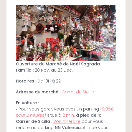
Ouverture du Marché de Noël Sagrada
Família :
28 Nov. au 23 Déc.
Horaires :
De 10H à 22H.
Adresse du marché :
Carrer de Sicilia.
En voiture :
• Pour vous garer, vous avez un parking
(9,95€
pour 2 heures)
situé à
2 min.
à pied de la
Carrer de Sicilla .
Voir itinéraire
pour vous
rendre au parking
NN Valencia.
Afin de vous