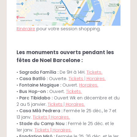
Itinéraire
pour votre session shopping.
Les monuments ouverts pendant les
fêtes de Noel Barcelone :
•
Sagrada Família :
De 9H à 14H.
Tickets.
•
Casa Batlló :
Ouverte.
Tickets | Horaires.
•
Fontaine Magique :
Ouvert.
Horaires.
•
Bus Hop-on :
Ouvert.
Tickets.
•
Parc Tibidabo :
Ouvert Wk en décembre et du
2 au 5 janvier.
Tickets | Horaires.
•
Casa Milà Pedrera :
Fermée le 25 déc., le 7 et
13 janv.
Tickets | Horaires.
•
Stade du Camp Nou :
Fermé le 25 déc. et le
1er janv.
Tickets | Horaires.
•
Fondation Miró :
Fermée le 25, 26 déc. et le 1er