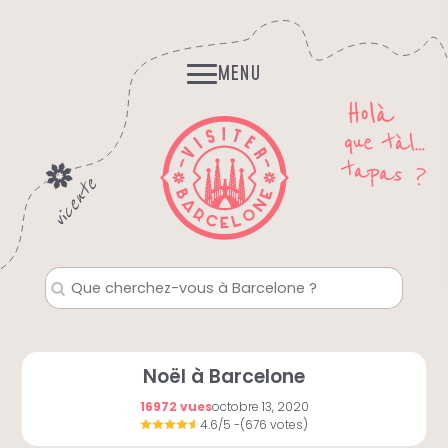
Skip
Histoires et Légendes
to
Fantomes, mystères…
content
MENU
Noël à Barcelone
16972 vues
octobre 13, 2020
4.6/5
-(676 votes)