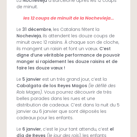
La
Nochevieja
à Barcelone après les 12 coups
de minuit.
les 12 coups de minuit de la Nochevieja…
Le
31 décembre
, les Catalans fêtent la
Nochevieja
, ils attendent les douze coups de
minuit avec 12 raisins. À chaque son de cloche,
ils mangent un raisin et font un vœux.
C’est
digne d’une véritable performance de pouvoir
manger si rapidement les douze raisins et de
faire les douze vœux !
Le
5 janvier
est un très grand jour, c’est la
Cabalgata de los Reyes Magos
(le défilé des
Rois Mages).
Vous pourrez découvrir de très
belles parades dans les rues et une
distribution de cadeaux. C’est dans la nuit du 5
janvier au 6 janvier que sont déposés les
cadeaux pour les enfants.
Le
6 janvier
, c’est le jour tant attendu, c’est
el
día de Reyes
(le jour des rois),
les enfants