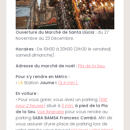
Ouverture du Marché de Santa Llúcia :
du 27
Novembre au 23 Décembre.
Horaires :
De 10H30 à 20H30
(21H30 le vendredi,
samedi dimanche).
Adresse du marché de noël :
Pla de la Seu.
Pour s’y rendre en Métro :
•
L4
Station
Jaume I
(à 4 min.).
En voiture :
• Pour vous garer, vous avez un parking
(10€
pour 2 heures)
situé à
3 min.
à pied de la Pla
de la Seu.
Voir itinéraire
pour vous rendre au
parking
SABA BAMSA Francesc Cambó.
Afin de
vous assurer d’une place de parking lors de
votre arrivée, vous pouvez
réserver votre place.