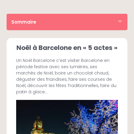
Sommaire
• Réserver le billet
• Descriptif
• Horaires
Noël à Barcelone en « 5 actes »
• À savoir
• Itiniéraire
Un Noël Barcelone c’est visiter Barcelone en
• Questions fréquentes
période festive avec ses lumières, ses
marchés de Noël, boire un chocolat chaud,
déguster des friandises, faire ses courses de
Noël, découvrir les fêtes Traditionnelles, faire du
patin à glace…