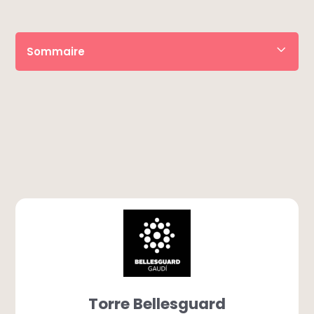
Sommaire
• Réserver le billet
• Descriptif
• Horaires
• À savoir
• Itinéraire
• Foire aux questions
Torre Bellesguard