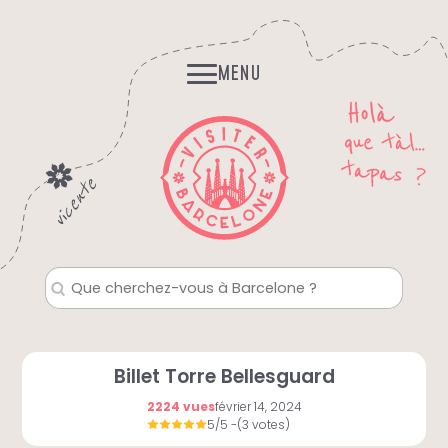
Skip
Histoires et Légendes
to
Fantomes, mystères…
content
MENU
Billet Torre Bellesguard
2224 vues
février 14, 2024
5/5
-(3 votes)