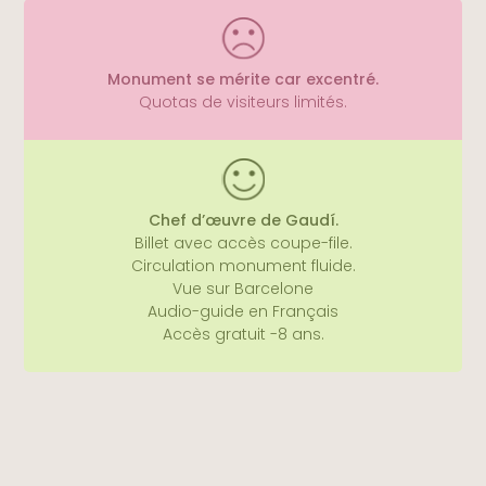
Monument se mérite car excentré.
Quotas de visiteurs limités.
Le fait de payer est considéré comme 1x vague
d’achat. Avec un code promo vous pourrez
l’utiliser à 5x reprises.
> Découvrir ce Pass
Chef d’œuvre de Gaudí.
Billet avec accès coupe-file.
Circulation monument fluide.
Vue sur Barcelone
À l’intérieur, Gaudi privilégie le blanc et les
Audio-guide en Français
formes organiques.
Accès gratuit -8 ans.