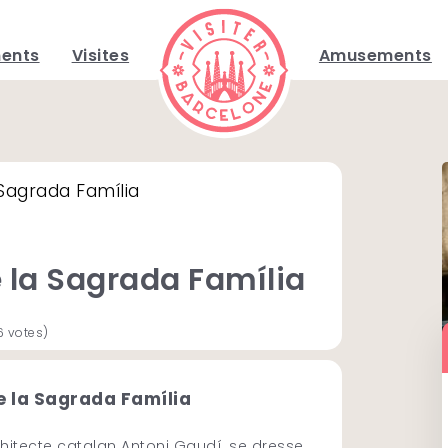
ents
Visites
Amusements
Sagrada Família
 la Sagrada Família
6 votes)
 la Sagrada Família
hitecte catalan Antoni Gaudí, se dresse