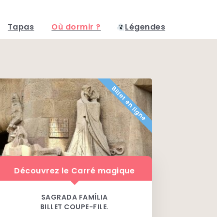
Tapas
Où dormir ?
Légendes
Billet en ligne
Découvrez le Carré magique
SAGRADA FAMÍLIA
BILLET COUPE-FILE.