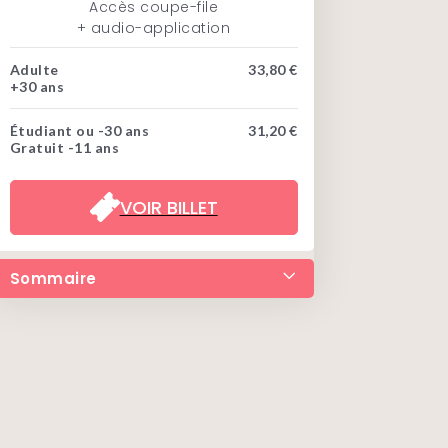
Accès coupe-file
+ audio-application
Adulte
33,80 €
+30 ans
Étudiant ou -30 ans
31,20 €
Gratuit -11 ans
VOIR BILLET
Sommaire
• Réserver le billet
• Descriptif
• Itinéraire