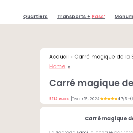
Quartiers
Transports +
Pass’
Monum
Skip
to
content
Accueil
»
Carré magique de la 
Home
Carré magique de
5112 vues
février 15, 2024
4.7/5
-(
Carré magique de
La Sagrada Família, conçue par l’arc